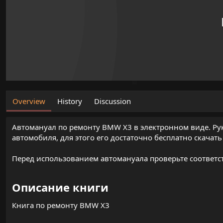
o
n
d
a
t
e
Overview
History
Discussion
Автомануал по ремонту BMW X3 в электронном виде. Рук
автомобиля, для этого его достаточно бесплатно скачать
Перед использованием автомануала проверьте соответст
Описание книги​
Книга по ремонту BMW X3