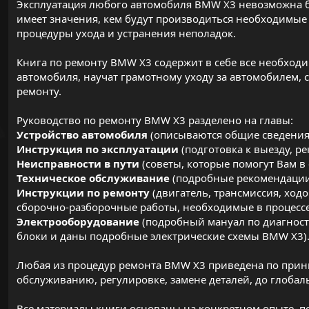
Эксплуатация любого автомобиля BMW X3 невозможна бе
имеет значения, кем будут производиться необходимые 
процедуры ухода и устранения неполадок.
Книга по ремонту BMW X3 содержит в себе все необходи
автомобиля, научат грамотному уходу за автомобилем
ремонту.
Руководство по ремонту BMW X3 разделено на главы:
Устройство автомобиля
(описываются общие сведения
Инструкция по эксплуатации
(подготовка к выезду, р
Неисправности в пути
(советы, которые помогут Вам в
Техническое обслуживание
(подробные рекомендации
Инструкции по ремонту
(двигатель, трансмиссия, ходо
сборочно-разборочные работы, необходимые в процесс
Электрооборудование
(подробный мануал по диагност
блоки и даны подробные электрические схемы BMW X3)
Любая из процедур ремонта BMW X3 приведена по принц
обслуживанию, регулировке, замене деталей, до глоба
Все материалы книги основаны на конкретном опыте, п