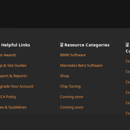
Helpful Links
Resource Categories
C
er Awards
BMW Software
Co
p & Site Guides
Mercedes Benz Software
Co
pport & Reports
Shop
Co
grade Your Account
Chip Tuning
Co
CA Policy
Coming soon
Co
es & Guidelines
Coming soon
Co
ate Support Ticket
Coming soon
Co