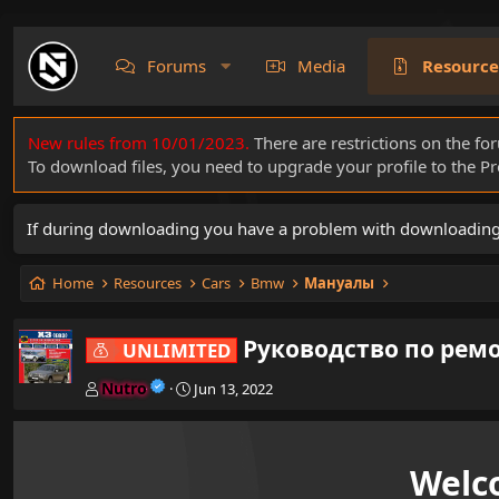
Forums
Media
Resource
New rules from 10/01/2023.
There are restrictions on the fo
To download files, you need to upgrade your profile to the 
If during downloading you have a problem with downloading a 
Home
Resources
Cars
Bmw
Мануалы
Руководство по ремо
UNLIMITED
A
C
Nutro
Jun 13, 2022
u
r
t
e
h
a
o
t
Welc
r
i