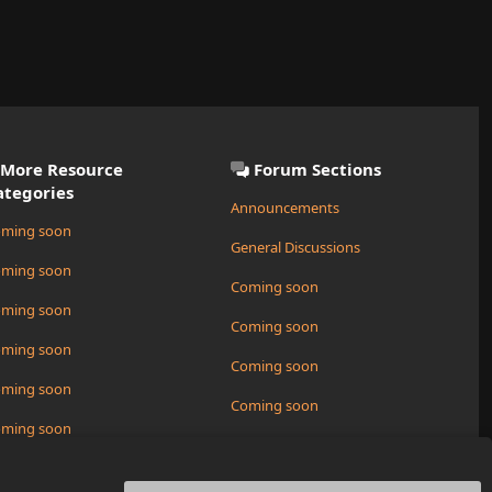
More Resource
Forum Sections
ategories
Announcements
ming soon
General Discussions
ming soon
Coming soon
ming soon
Coming soon
ming soon
Coming soon
ming soon
Coming soon
ming soon
Request a New Resource
ming soon