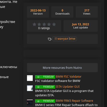
монта. Не
ные
2022-06-13
0
217
Version
Downloads
Views
тройстве
0
Jun 13, 2022
му
.
Last update
0 ratings
0
0
s
T
мануал bmw
t
a
a
g
r
s
(
s
)
е включены
More resources from Nutro
овные
BMW FSC Validator
PREMIUM
FSC Validator software for BMW
ISTA Updater GUI
PREMIUM
BMW ISTA Updater GUI is a program that
updates ISTA.
BMW FRM3 Repair Software
PREMIUM
BMW E series FRM Repair Software dflash to