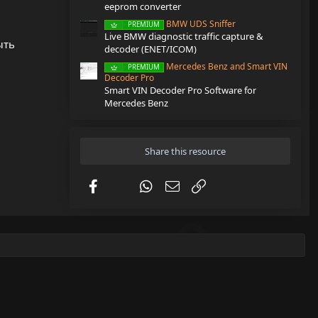
eeprom converter
BMW UDS Sniffer
PREMIUM
Live BMW diagnostic traffic capture &
ыть
decoder (ENET/ICOM)
Mercedes Benz and Smart VIN
PREMIUM
Decoder Pro
Smart VIN Decoder Pro Software for
Mercedes Benz
Share this resource
Facebook
X (Twitter)
WhatsApp
Email
Link