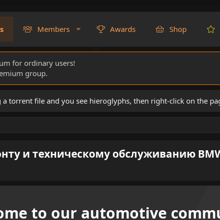
s
Members
Awards
Shop
rum for ordinary users!
Premium group.
torrent file and you see hieroglyphs, then right-click on the pa
нту и техническому обслуживанию BMW X3
ome to our automotive commu