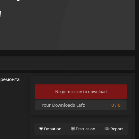
!
 ремонта
No permission to download
Your Downloads Left:
0 / 0
Donation
Discussion
Report