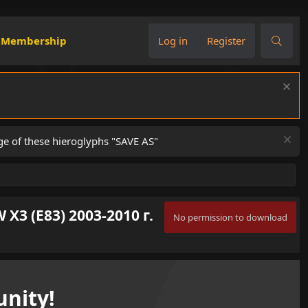
Membership
Log in
Register
ge of these hieroglyphs "SAVE AS"
 (E83) 2003-2010 г.
No permission to download
nity!