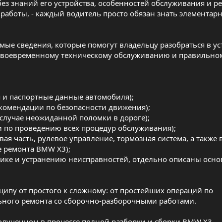
з знаний его устройства, особенностей обслуживания и ре
работы, - каждый водитель просто обязан знать элементар
мые сведения, которые помогут владельцу разобраться в ус
, своевременному техническому обслуживанию и правильно
 и паспортные данные автомобиля);
екомендации по безопасности движения);
 случае неожиданной поломки в дороге);
 по проведению всех процедур обслуживания);
вая часть, рулевое управление, тормозная система, а такж
е ремонта BMW X3);
ике и устранению неисправностей, отдельно описаны осн
.
ипу от простого к сложному: от простейших операций по
льного ремонта со сборочно-разборочными работами.
олученном в процессе полной разборки и сборки BMW X3