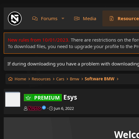
Forums
Media
Resource
New rules from 10/01/2023.
There are restrictions on the fo
To download files, you need to upgrade your profile to the 
If during downloading you have a problem with downloading a 
Home
Resources
Cars
Bmw
Software BMW
Esys
PREMIUM
A
C
Nutro
Jun 6, 2022
u
r
t
e
h
a
o
t
Welc
r
i