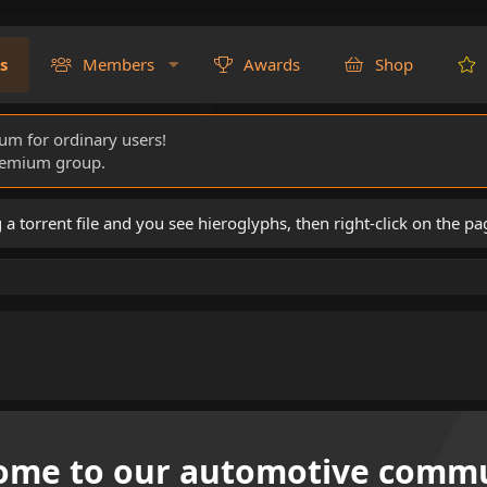
s
Members
Awards
Shop
rum for ordinary users!
Premium group.
torrent file and you see hieroglyphs, then right-click on the pa
ome to our automotive commu