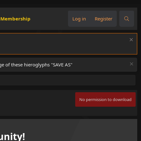
Membership
Log in
Register
ge of these hieroglyphs "SAVE AS"
No permission to download
nity!