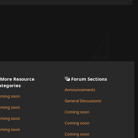
t
e
More Resource
Forum Sections
ategories
Announcements
ming soon
General Discussions
ming soon
Coming soon
ming soon
Coming soon
ming soon
Coming soon