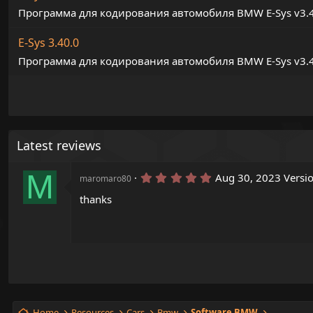
Программа для кодирования автомобиля BMW E-Sys v3.
E-Sys 3.40.0
Программа для кодирования автомобиля BMW E-Sys v3.
Latest reviews
M
5
Aug 30, 2023
Versi
maromaro80
.
0
thanks
0
s
t
a
r
(
s
)
Home
Resources
Cars
Bmw
Software BMW