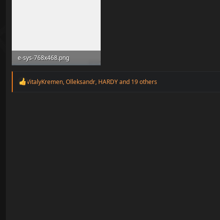
e-sys-768x468.png
54.1 KB
R
VitalyKremen
,
Olleksandr
,
HARDY
and 19 others
e
a
c
t
i
o
n
s
: