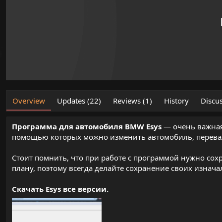
o
n
d
a
t
e
Overview
Updates (22)
Reviews (1)
History
Discu
Программа для автомобиля BMW Esys
— очень важная
помощью которых можно изменить автомобиль, перевалив
Стоит помнить, что при работе с программой нужно сохра
плану, поэтому всегда делайте сохранение своих изнач
Скачать Esys все версии.