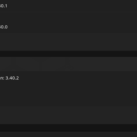
40.1
40.0
on: 3.40.2