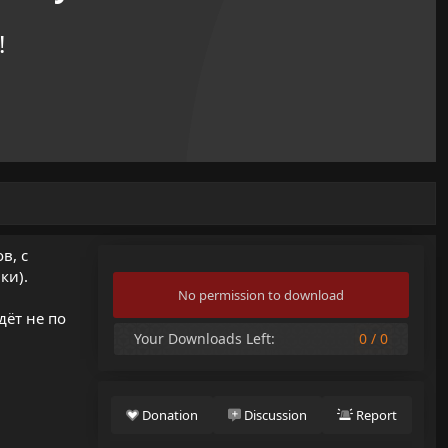
!
в, с
ки).
No permission to download
дёт не по
Your Downloads Left:
0 / 0
Donation
Discussion
Report