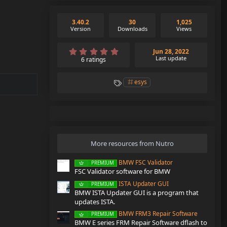
3.40.2
30
1,025
Version
Downloads
Views
5
Jun 28, 2022
.
Last update
6 ratings
0
0
s
T
esys
t
a
a
g
r
s
(
s
)
More resources from Nutro
BMW FSC Validator
PREMIUM
FSC Validator software for BMW
ISTA Updater GUI
PREMIUM
BMW ISTA Updater GUI is a program that
updates ISTA.
BMW FRM3 Repair Software
PREMIUM
BMW E series FRM Repair Software dflash to