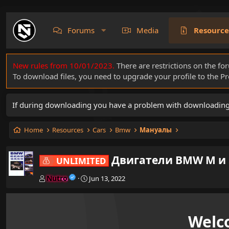
Forums
Media
Resource
New rules from 10/01/2023.
There are restrictions on the fo
To download files, you need to upgrade your profile to the 
If during downloading you have a problem with downloading a 
Home
Resources
Cars
Bmw
Мануалы
Двигатели BMW M и 
UNLIMITED
A
C
Nutro
Jun 13, 2022
u
r
t
e
h
a
o
t
Welc
r
i