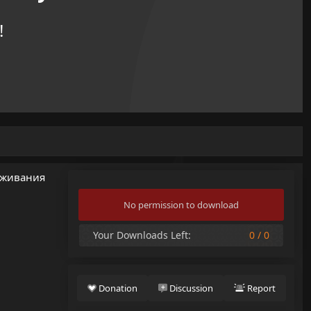
!
луживания
No permission to download
Your Downloads Left:
0 / 0
Donation
Discussion
Report