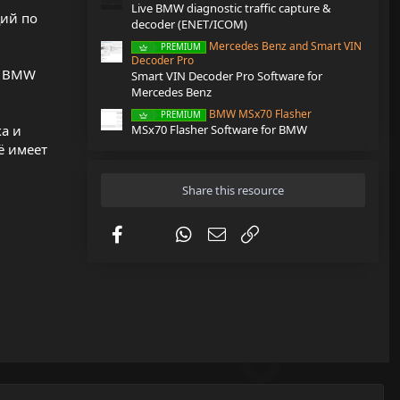
Live BMW diagnostic traffic capture &
ций по
decoder (ENET/ICOM)
Mercedes Benz and Smart VIN
PREMIUM
Decoder Pro
и BMW
Smart VIN Decoder Pro Software for
Mercedes Benz
BMW MSx70 Flasher
PREMIUM
MSx70 Flasher Software for BMW
а и
ё имеет
Share this resource
Facebook
X (Twitter)
WhatsApp
Email
Link