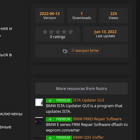
2022-06-13
1
224
Version
Downloads
Views
ния и
0
Jun 13, 2022
ь
.
Last update
0 ratings
0
0
s
T
мануал bmw
t
ься в
a
a
g
r
s
(
s
)
More resources from Nutro
ISTA Updater GUI
PREMIUM
BMW ISTA Updater GUI is a program that
updates ISTA.
е включены
BMW FRM3 Repair Software
PREMIUM
BMW E series FRM Repair Software dflash to
овные
eeprom converter
BMW UDS Sniffer
PREMIUM