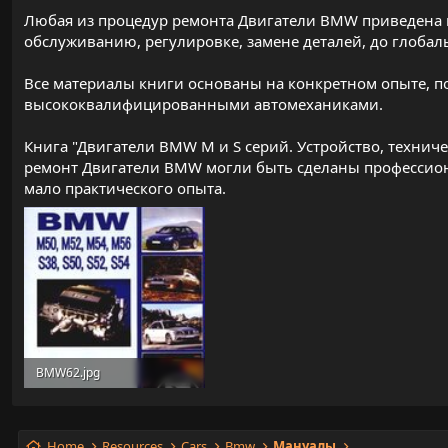
Любая из процедур ремонта Двигатели BMW приведена п
обслуживанию, регулировке, замене деталей, до глоба
Все материалы книги основаны на конкретном опыте, п
высококвалифицированными автомеханиками.
Книга "Двигатели BMW M и S серий. Устройство, технич
ремонт Двигатели BMW могли быть сделаны профессион
мало практического опыта.
BMW62.jpg
171.9 KB
Home
Resources
Cars
Bmw
Мануалы