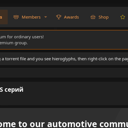
s
Members
Awards
Shop
rum for ordinary users!
Premium group.
torrent file and you see hieroglyphs, then right-click on the pa
S серий
ome to our automotive commu