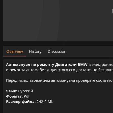
o
n
d
a
t
e
Overview
History
Discussion
Автомануал по ремонту Двигатели BMW
в электронно
и ремонта автомобиля, для этого его достаточно беспла
Перед использованием автомануала проверьте соответст
Язык:
Русский
Формат:
Pdf
Размер файла:
242,2 Mb