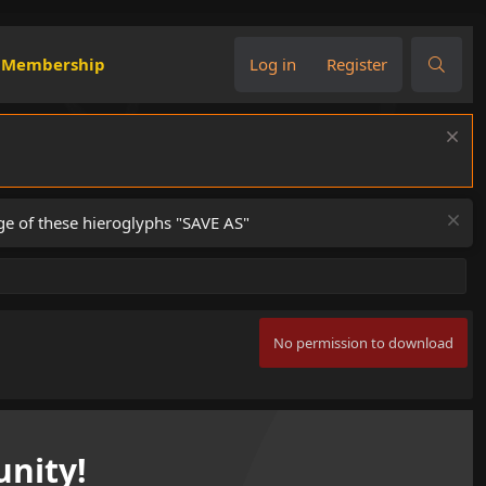
Membership
Log in
Register
ge of these hieroglyphs "SAVE AS"
No permission to download
nity!